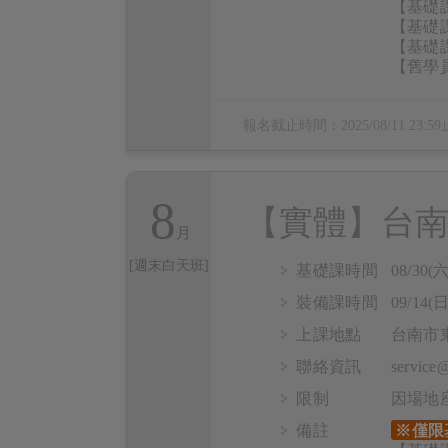
【基礎課
【基礎課
【基礎課
【舊學員
報名截止時間：
2025/08/11 23:59
8
【實體】台
[週末白天班]
基礎課時間
08/30(六
裝備課時間
09/14(日
上課地點
台南市東
聯絡資訊
servic
限制
因場地
備註
※僅限