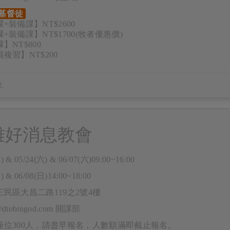
基督徒
+裝備課】NT$2600
+裝備課】NT$1700(牧者優惠價)
】NT$800
複習】NT$200
雄好消息教會
) & 05/24(六) & 06/07(六)09:00~16:00
) & 06/08(日)14:00~18:00
民區大昌二路119之2號4樓
e@dtobingod.com 開課部
座位300人，請盡早報名，人數額滿即截止報名。