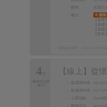
限制
名額已
備註
※僅限
【基礎課
【基礎課
【基礎課
【舊學員
報名截止時間：
2025/02/28 00:00
4
【線上】從懷
[週末白天班
基礎課時間
04/12(六
- 線上]
裝備課時間
05/17(六
上課地點
Zoo
聯絡資訊
servic