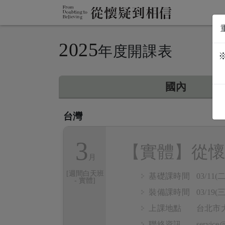
2025
年度開課表
國內
台灣
3
【實體】從懷
[週間白天班
基礎課時間
03/11(二
- 實體]
裝備課時間
03/19(三
上課地點
台北市
聯絡資訊
servic