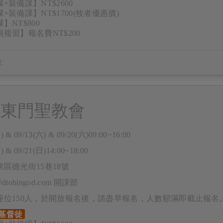
+裝備課】NT$2600
+裝備課】NT$1700(牧者優惠價)
】NT$800
複習】報名費NT$200
南東門聖教會
) & 09/13(六) & 09/20(六)09:00~16:00
) & 09/21(日)14:00~18:00
區德光街15巷18號
e@dtobingod.com 開課部
座位150人，於開放報名後，請盡早報名，人數額滿即截止報名
基督徒