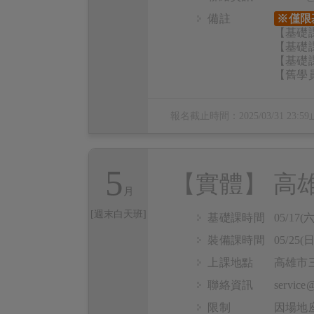
備註
※僅限
【基礎課
【基礎課
【基礎課
【舊學員
報名截止時間：
2025/03/31 23:59
5
【實體】 高
[週末白天班]
基礎課時間
05/17(六
裝備課時間
05/25(日
上課地點
高雄市三
聯絡資訊
servic
限制
因場地