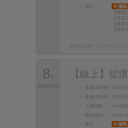
備註
※僅限
【基礎課
【基礎課
【基礎課
【舊學員
報名截止時間：
2025/04/28 23:59
8
【線上】從懷
[週末白天班]
基礎課時間
08/30(六
裝備課時間
09/21(日
上課地點
Zoo
聯絡資訊
servic
備註
※僅限