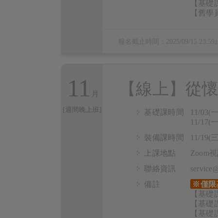
【基礎課
【舊學員
報名截止時間：
2025/09/15 23:59
11
【線上】從懷
[週間晚上班]
基礎課時間
11/03(一
11/17(一
裝備課時間
11/19(三
上課地點
Zoo
聯絡資訊
servic
備註
※僅限
【基礎課
【基礎課
【基礎課