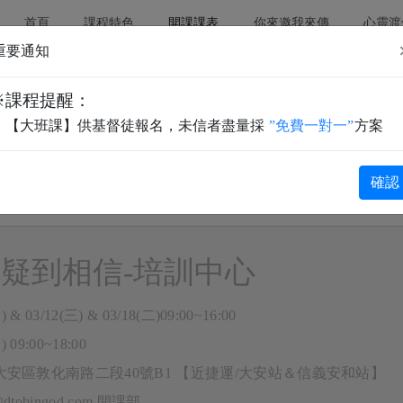
首頁
課程特色
開課課表
(current)
你來邀我來傳
心靈渡
重要通知
※課程提醒：
【大班課】供基督徒報名，未信者盡量採
”免費一對一”
方案
國外
Foreign regi
確認
疑到相信-培訓中心
) & 03/12(三) & 03/18(二)09:00~16:00
) 09:00~18:00
大安區敦化南路二段40號B1 【近捷運/大安站＆信義安和站】
e@dtobingod.com 開課部